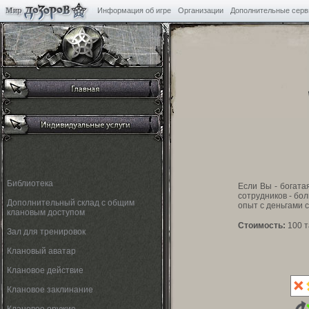
Информация об игре
Организации
Дополнительные сер
Библиотека
Если Вы - богата
сотрудников - бол
Дополнительный склад с общим
опыт с деньгами с
клановым доступом
Cтоимость:
100 т
Зал для тренировок
Клановый аватар
Клановое действие
Клановое заклинание