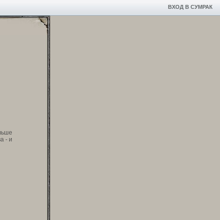
ВХОД В СУМРАК
льше
а - и