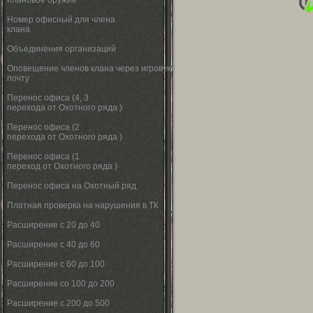
Клановое оружие
Номер офисный для члена
клана
Объединения организаций
Оповещение членов клана через игровую
почту
Перенос офиса (4, 3
перехода от Охотного ряда )
Перенос офиса (2
перехода от Охотного ряда )
Перенос офиса (1
переход от Охотного ряда )
Перенос офиса на Охотный ряд
Платная проверка на нарушения в ТК
Расширение с 20 до 40
Расширение с 40 до 60
Расширение с 60 до 100
Расширение со 100 до 200
Расширение с 200 до 500