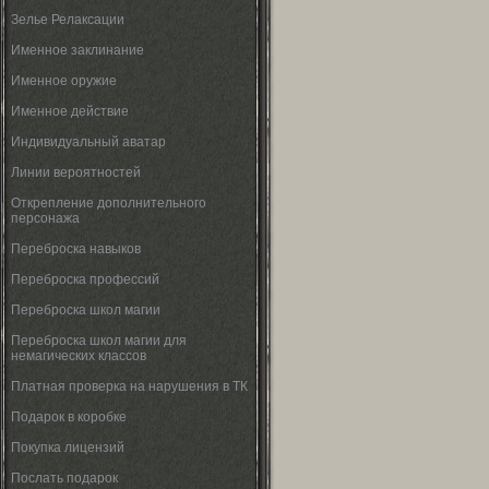
Зелье Релаксации
Именное заклинание
Именное оружие
Именное действие
Индивидуальный аватар
Линии вероятностей
Открепление дополнительного
персонажа
Переброска навыков
Переброска профессий
Переброска школ магии
Переброска школ магии для
немагических классов
Платная проверка на нарушения в ТК
Подарок в коробке
Покупка лицензий
Послать подарок