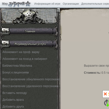
Информация об игре
Организации
Дополнительные сер
Абонемент на проф. варку
Абонемент на поход в лабиринт
Библиотека Мерлина
Выразите свое пр
Бонус к лицензиям
Cтоимость:
0.5 т
Восстановление обнуленного персонажа
Восстановление удаленного персонажа
Вставить легенду
Добавить врага
Добавить друга